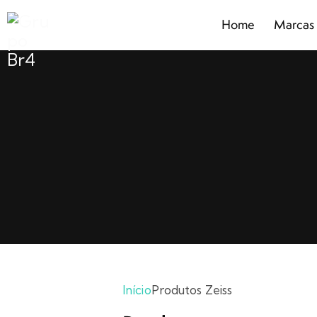
Home
Marcas
Home
Marcas
Segmentos
Produtos
Catálogos
Sobre
Blog
Contato
Promoções
Início
Produtos Zeiss