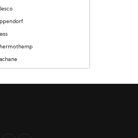
lesco
ppendorf
eiss
hermothemp
achane