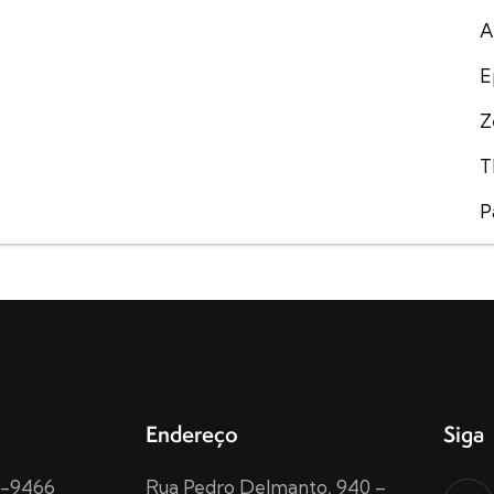
A
E
Z
T
P
Endereço
Siga
15-9466
Rua Pedro Delmanto, 940 –