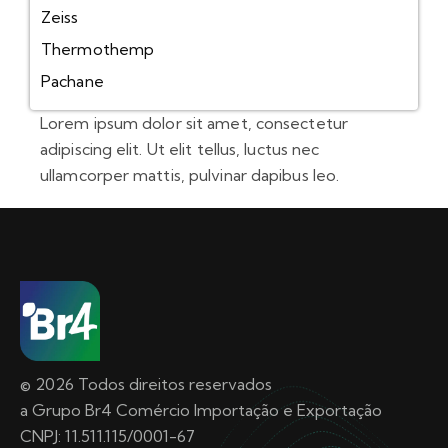
Zeiss
Thermothemp
Pachane
Lorem ipsum dolor sit amet, consectetur
adipiscing elit. Ut elit tellus, luctus nec
ullamcorper mattis, pulvinar dapibus leo.
© 2026 Todos direitos reservados
a Grupo Br4 Comércio Importação e Exportação
CNPJ: 11.511.115/0001-67