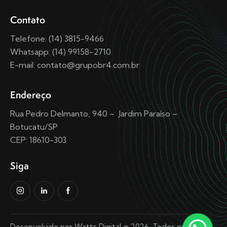
Contato
Telefone: (14) 3815-9466
Whatsapp: (14) 99158-2710
E-mail: contato@grupobr4.com.br
Endereço
Rua Pedro Delmanto, 940 – Jardim Paraíso –
Botucatu/SP
CEP: 18610-303
Siga
Desenvolvido por
Watts Digital
© 2026. Todos os