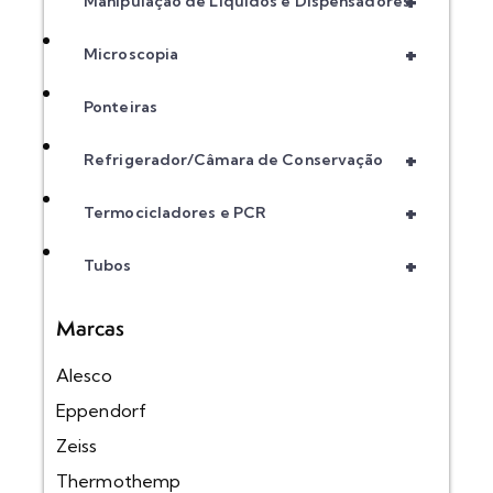
+
Manipulação de Líquidos e Dispensadores
+
Microscopia
Ponteiras
+
Refrigerador/Câmara de Conservação
+
Termocicladores e PCR
+
Tubos
Marcas
Alesco
Eppendorf
Zeiss
Thermothemp