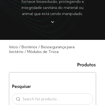
fornece bioexclusão, protegendo a
integridade sanitária do material ou
animal que está sendo manipulado.
Início
Biotérios
Biossegurança para
biotério
Módulos de Troca
Produtos
Pesquisar