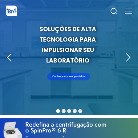
S
O
L
U
Ç
Õ
E
S
D
E
A
L
T
A
T
E
C
N
O
L
O
G
I
A
P
A
R
A
Home
I
M
P
U
L
S
I
O
N
A
R
S
E
U
Marcas
L
A
B
O
R
A
T
Ó
R
I
O
Segmentos
Produtos
Conheça nossos produtos
Catálogos
Sobre
Blog
Contato
Promoções
Redefina a centrifugação com
o SpinPro® 6 R