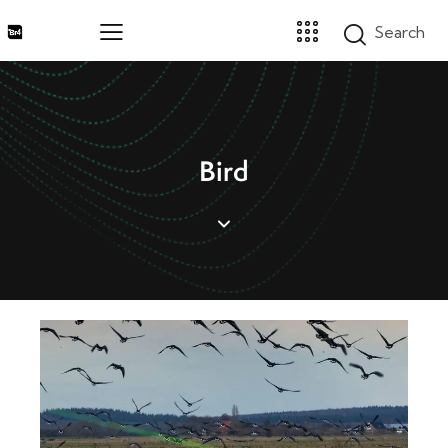
Home
Bird
Marcas
Segmentos
Produtos
Catálogos
Sobre
Blog
Contato
Promoções