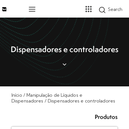
Home
Dispensadores e controladores
Marcas
Segmentos
Produtos
Catálogos
Sobre
Blog
Início
Manipulação de Líquidos e
Contato
Dispensadores
Dispensadores e controladores
Promoções
Produtos