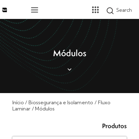
Home
Módulos
Marcas
Segmentos
Produtos
Catálogos
Sobre
Blog
Início
Biossegurança e Isolamento
Fluxo
Contato
Laminar
Módulos
Promoções
Produtos