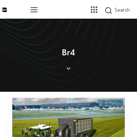
Home
Br4
Marcas
Segmentos
Produtos
Catálogos
Sobre
Blog
Contato
Promoções