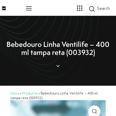
Home
Bebedouro Linha Ventilife – 400
Marcas
ml tampa reta (003932)
Segmentos
Produtos
Catálogos
Sobre
Blog
Contato
Início
»
Produtos
»
Bebedouro Linha Ventilife – 400 ml
Promoções
tampa reta (003932)