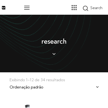
Home
research
Marcas
Segmentos
Produtos
Catálogos
Sobre
Blog
Exibindo 1–12 de 34 resultados
Contato
Promoções