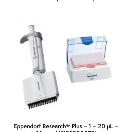
Eppendorf Research® Plus – 1 – 20 µL –