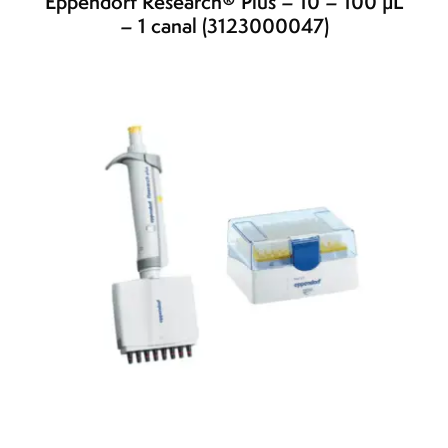
Eppendorf Research® Plus – 10 – 100 µL
– 1 canal (3123000047)