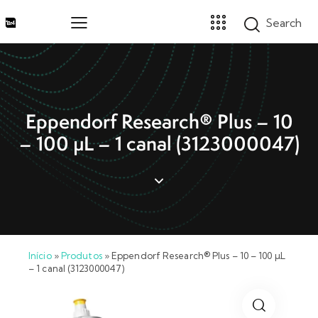
Home
Eppendorf Research® Plus – 10
Marcas
– 100 µL – 1 canal (3123000047)
Segmentos
Produtos
Catálogos
Sobre
Blog
Contato
Início
»
Produtos
»
Eppendorf Research® Plus – 10 – 100 µL
Promoções
– 1 canal (3123000047)