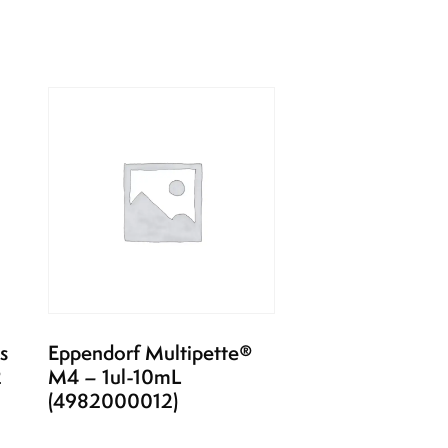
s
Eppendorf Multipette®
2
M4 – 1ul-10mL
(4982000012)