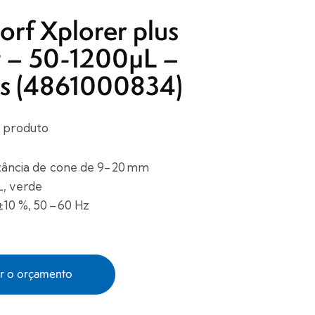
rf Xplorer plus
t – 50-1200µL –
is (4861000834)
 produto
stância de cone de 9-20 mm
L, verde
±10 %, 50 – 60 Hz
ar o orçamento