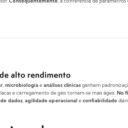
isor.
Consequentemente
, a conferência de parâmetros 
 de alto rendimento
ar
,
microbiologia
e
análises clínicas
ganham padronizaç
placas e carregamento de géis tornam‑se mais ágeis.
No f
 de dados
,
agilidade operacional
e
confiabilidade
diári