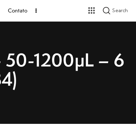
Contato
– 50-1200µL – 6
4)