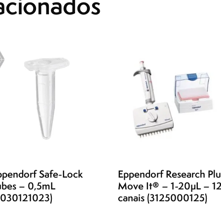
acionados
ppendorf Safe-Lock
Eppendorf Research Plu
ubes – 0,5mL
Move It® – 1-20µL – 1
0030121023)
canais (3125000125)