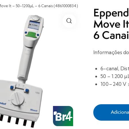
ove It – 50-1200µL – 6 Canais (4861000834)
Eppendo
Move I
6 Cana
Informações do
6-canal, Di
50 – 1.200 µ
100 – 240 V 
Adicion