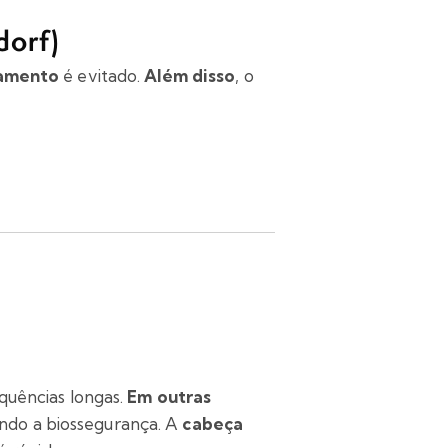
dorf)
amento
é evitado.
Além disso
, o
quências longas.
Em outras
ando a biossegurança. A
cabeça