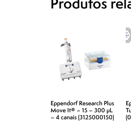
Produtos rel
Eppendorf Research Plus
E
Move It® – 15 – 300 µL
T
– 4 canais (3125000150)
(