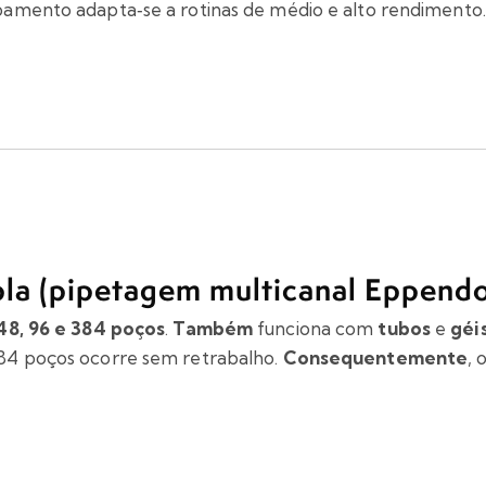
ipamento adapta‑se a rotinas de médio e alto rendimento.
la (pipetagem multicanal Eppendo
 48, 96 e 384 poços
.
Também
funciona com
tubos
e
géi
 384 poços ocorre sem retrabalho.
Consequentemente
, 