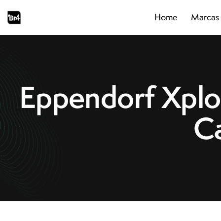
Home
Marcas
Home
Marcas
Segmentos
Produtos
Catálogos
Eppendorf Xplo
Sobre
Blog
Contato
C
Promoções