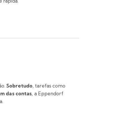
é rápida.
ão.
Sobretudo
, tarefas como
im das contas
, a Eppendorf
a.