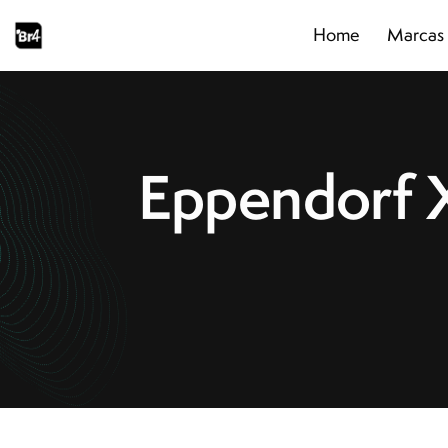
Home
Marcas
Home
Marcas
Segmentos
Produtos
Catálogos
Eppendorf X
Sobre
Blog
Contato
Promoções