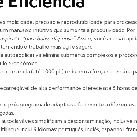
 Eficiência
 simplicidade, precisão e reprodutibilidade para proces
 um manuseio intuitivo que aumenta a produtividade. Por
aspira”
e
“para baixo dispensa”
. Assim, você acessa rap
rnando o trabalho mais ágil e seguro.
ida autoexplicativa elimina submenus complexos e proporc
gulo ergonômico.
as com mola (até 1.000 µL) reduzem a força necessária pa
ecarregável de alta performance oferece até 8 horas de
dual e pré-programado adapta-se facilmente a diferentes 
gadas.
s autoclaváveis simplificam a descontaminação, inclusive
ilíngue inclui 9 idiomas: português, inglês, espanhol, fran