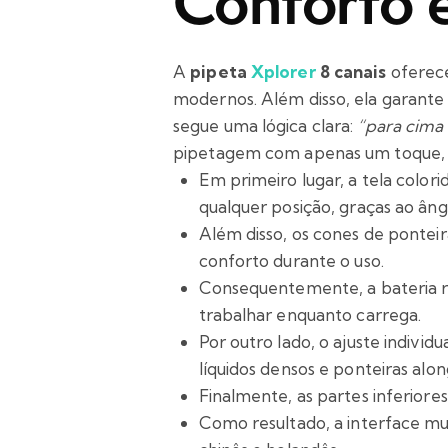
Conforto e
A
pipeta
Xplorer
8 canais
oferece
modernos. Além disso, ela garante
segue uma lógica clara:
“para cima 
pipetagem com apenas um toque, to
Em primeiro lugar, a tela color
qualquer posição, graças ao ân
Além disso, os cones de ponteir
conforto durante o uso.
Consequentemente, a bateria r
trabalhar enquanto carrega.
Por outro lado, o ajuste indivi
líquidos densos e ponteiras alon
Finalmente, as partes inferiore
Como resultado, a interface mult