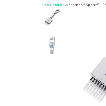
Início
»
Produtos
»
Eppendorf Xplorer® – 0,5