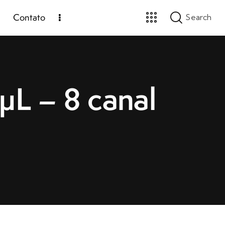
Contato
µL – 8 canal