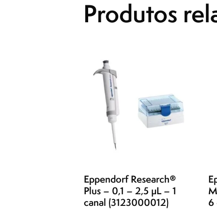
Produtos rel
Eppendorf Research®
E
Plus – 0,1 – 2,5 µL – 1
M
canal (3123000012)
6