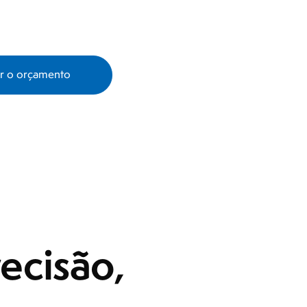
ar o orçamento
recisão,