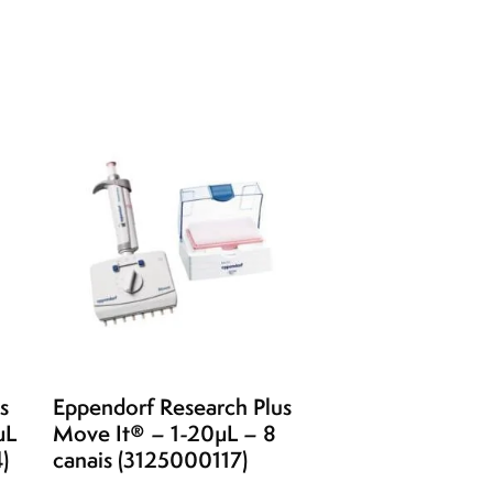
s
Eppendorf Research Plus
µL
Move It® – 1-20µL – 8
)
canais (3125000117)