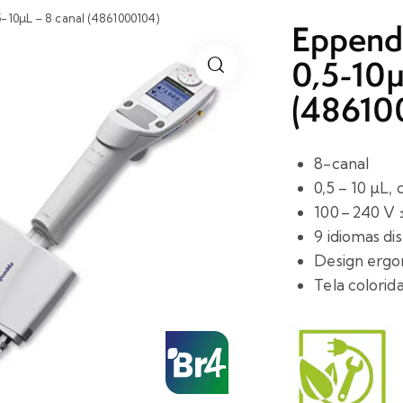
-10µL – 8 canal (4861000104)
Eppend
0,5-10µ
(48610
8-canal
0,5 – 10 µL,
100 – 240 V 
9 idiomas di
Design erg
Tela colorida