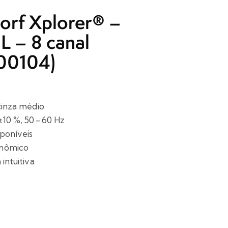
orf Xplorer® –
L – 8 canal
00104)
 cinza médio
±10 %, 50 – 60 Hz
sponíveis
onômico
 intuitiva