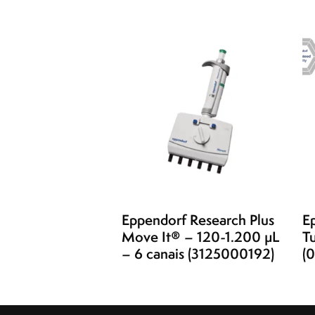
Eppendorf Research Plus
E
Move It® – 120-1.200 µL
T
– 6 canais (3125000192)
(