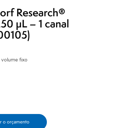
orf Research®
250 µL – 1 canal
00105)
, volume fixo
ar o orçamento