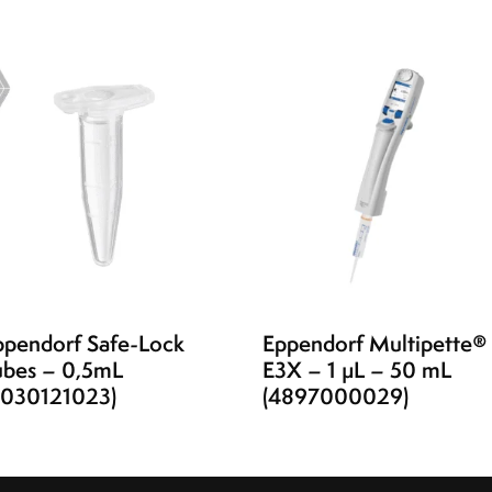
ppendorf Safe-Lock
Eppendorf Multipette®
ubes – 0,5mL
E3X – 1 µL – 50 mL
0030121023)
(4897000029)