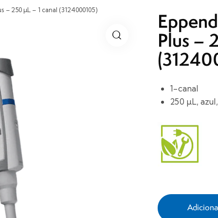
 – 250 µL – 1 canal (3124000105)
Eppend
Plus – 
(31240
1-canal
250 µL, azul
Adicion