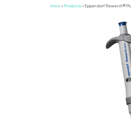
Início
»
Produtos
»
Eppendorf Research® Plus