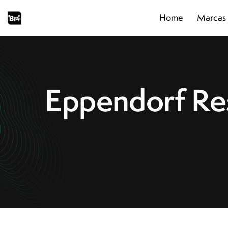
Home
Marcas
Home
Marcas
Segmentos
Produtos
Catálogos
Eppendorf Res
Sobre
Blog
Contato
Promoções