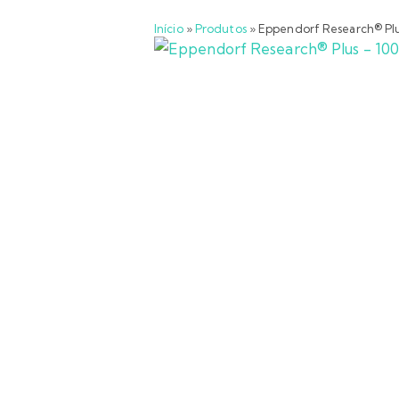
Início
»
Produtos
»
Eppendorf Research® Plus