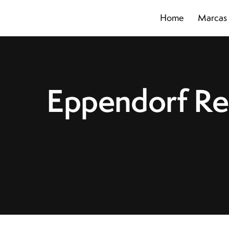
Home
Marcas
Home
Marcas
Segmentos
Produtos
Catálogos
Eppendorf Res
Sobre
Blog
Contato
Promoções