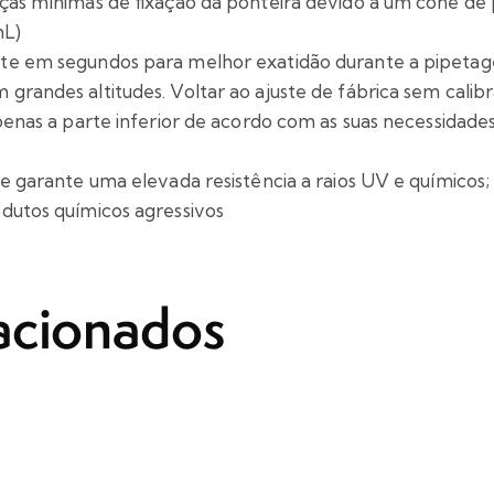
ças mínimas de fixação da ponteira devido a um cone de 
mL)
e em segundos para melhor exatidão durante a pipetagem
grandes altitudes. Voltar ao ajuste de fábrica sem calib
penas a parte inferior de acordo com as suas necessidades
e garante uma elevada resistência a raios UV e químicos; 
dutos químicos agressivos
acionados