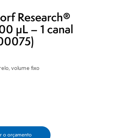
orf Research®
100 µL – 1 canal
00075)
elo, volume fixo
ar o orçamento