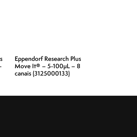
s
Eppendorf Research Plus
–
Move It® – 5-100µL – 8
canais (3125000133)