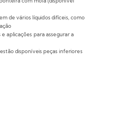
ponteira com mola (disponível
 de vários líquidos difíceis, como
ração
 e aplicações para assegurar a
estão disponíveis peças inferiores