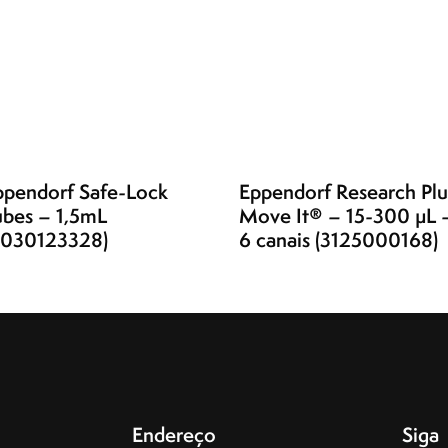
ppendorf Safe-Lock
Eppendorf Research Plu
ubes – 1,5mL
Move It® – 15-300 µL 
0030123328)
6 canais (3125000168)
Endereço
Siga