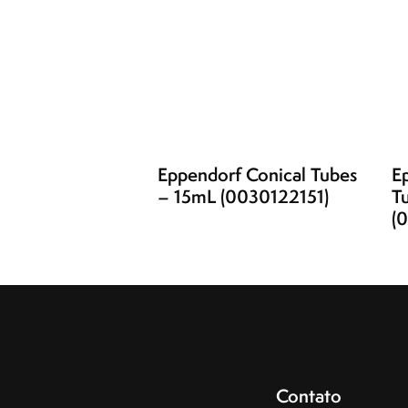
Eppendorf Conical Tubes
E
– 15mL (0030122151)
T
(
Contato