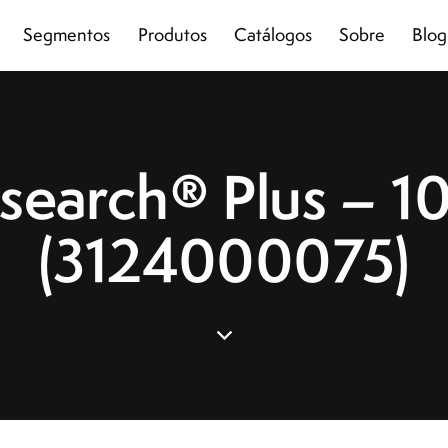
Segmentos
Produtos
Catálogos
Sobre
Blog
earch® Plus – 10
(3124000075)