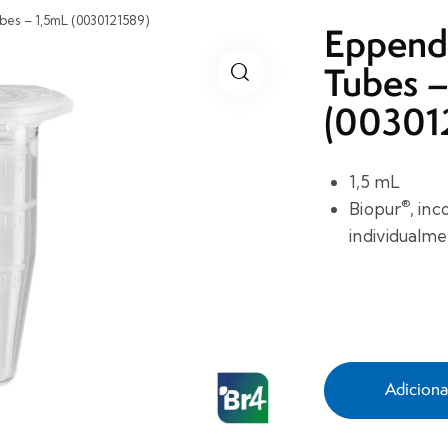
es – 1,5mL (0030121589)
Eppend
Tubes –
(00301
1,5 mL
®
Biopur
, in
individualm
Adicion