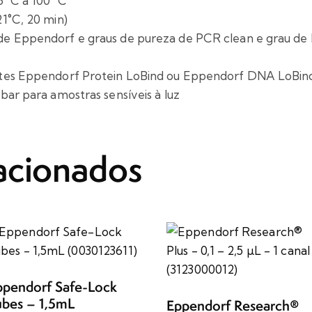
 °C a 100 °C
1°C, 20 min)
e Eppendorf e graus de pureza de PCR clean e grau de
ntes Eppendorf Protein LoBind ou Eppendorf DNA LoBin
bar para amostras sensíveis à luz
acionados
ppendorf Safe-Lock
ubes – 1,5mL
Eppendorf Research®