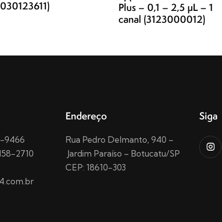
0030123611)
Plus – 0,1 – 2,5 µL – 1
canal (3123000012)
Endereço
Siga
15-9466
Rua Pedro Delmanto, 940 –
158-2710
Jardim Paraíso – Botucatu/SP
CEP: 18610-303
4.com.br