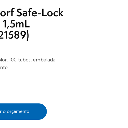
orf Safe-Lock
 1,5mL
21589)
color, 100 tubos, embalada
ente
ar o orçamento