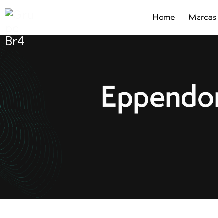
Home
Marcas
Home
Marcas
Segmentos
Produtos
Catálogos
Eppendor
Sobre
Blog
Contato
Promoções