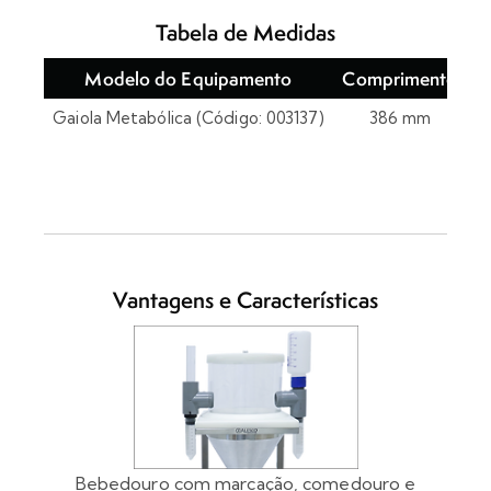
Tabela de Medidas
Modelo do Equipamento
Comprimento
L
Gaiola Metabólica (Código: 003137)
386 mm
2
Vantagens e Características
Bebedouro com marcação, comedouro e