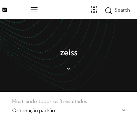
Home
zeiss
Marcas
Segmentos
Produtos
Catálogos
Sobre
Blog
Mostrando todos os 3 resultados
Contato
Promoções