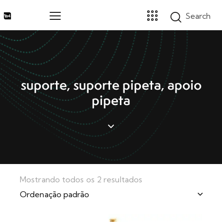
Home
suporte, suporte pipeta, apoio
Marcas
pipeta
Segmentos
Produtos
Catálogos
Sobre
Blog
Contato
Mostrando todos os 2 resultados
Promoções