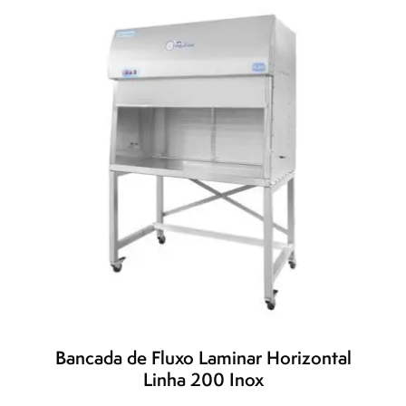
Bancada de Fluxo Laminar Horizontal
Linha 200 Inox