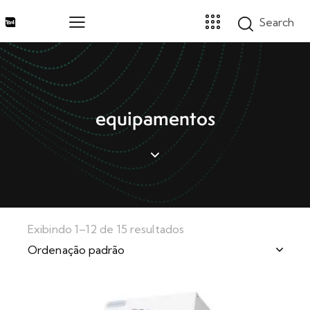
Home
equipamentos
Marcas
Segmentos
Produtos
Catálogos
Sobre
Blog
Exibindo 1–12 de 15 resultados
Contato
Promoções