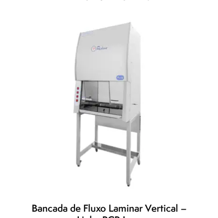
Bancada de Fluxo Laminar Vertical –