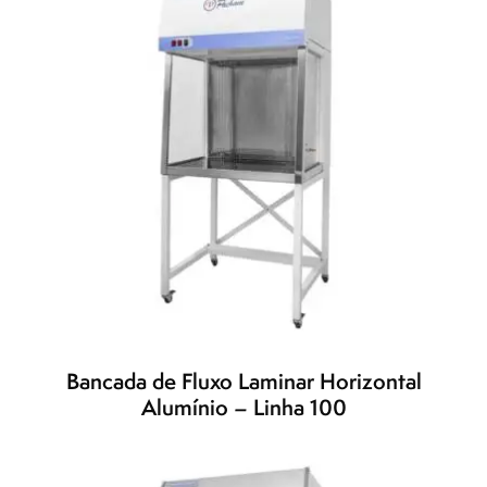
Bancada de Fluxo Laminar Horizontal
Alumínio – Linha 100