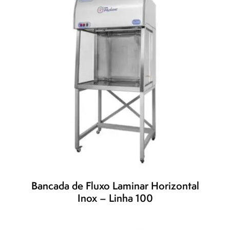
Bancada de Fluxo Laminar Horizontal
Inox – Linha 100