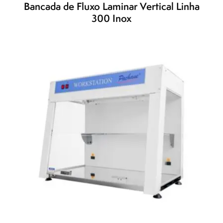
Bancada de Fluxo Laminar Vertical Linha
300 Inox