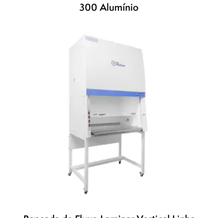
300 Alumínio