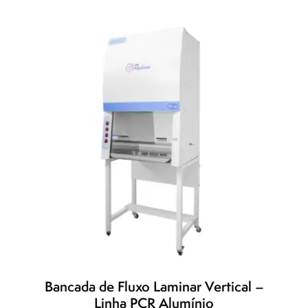
Bancada de Fluxo Laminar Vertical –
Linha PCR Alumínio