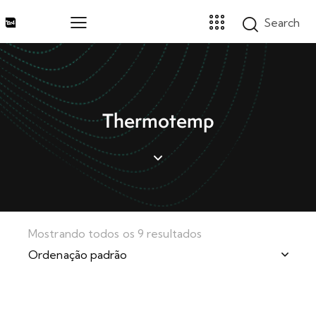
Home
Thermotemp
Marcas
Segmentos
Produtos
Catálogos
Sobre
Blog
Mostrando todos os 9 resultados
Contato
Promoções