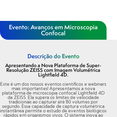
Evento:
Avanços
em
Microscopia
Confocal
Home
Marcas
Descrição do Evento
Segmentos
Produtos
Apresentando a Nova Plataforma de Super-
Catálogos
Resolução ZEISS com Imagem Volumétrica
Lightfield 4D.
Sobre
Blog
Este é um dos nossos eventos científicos e webinars
mais importantes! Apresentamos a nova
Contato
plataforma de microscopia confocal Lightfield 4D
Promoções
da ZEISS. Ela supera os limites de velocidade
tradicionais ao capturar até 80 volumes por
segundo. Essa capacidade de captura volumétrica
instantânea permite o estudo de eventos biológicos
rápidos em organismos vivos. O sistema inova ao